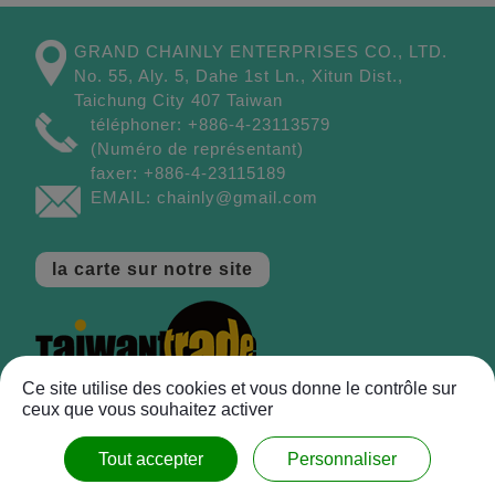
GRAND CHAINLY ENTERPRISES CO., LTD.
No. 55, Aly. 5, Dahe 1st Ln.,
Xitun Dist.,
Taichung City
407
Taiwan
téléphoner:
+886-4-23113579
(Numéro de représentant)
faxer:
+886-4-23115189
EMAIL:
chainly@gmail.com
la carte sur notre site
Ce site utilise des cookies et vous donne le contrôle sur
ceux que vous souhaitez activer
™
Copyright © 2017 GRAND CHAINLY
tous droits
réservés.
Tout accepter
Personnaliser