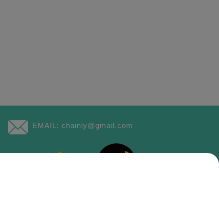
EMAIL:
chainly@gmail.com
ed.