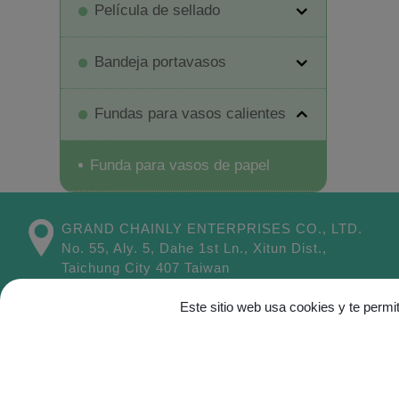
Película de sellado
Bandeja portavasos
Fundas para vasos calientes
Funda para vasos de papel
GRAND CHAINLY ENTERPRISES CO., LTD.
No. 55, Aly. 5, Dahe 1st Ln.,
Xitun Dist.,
Taichung City
407
Taiwan
Este sitio web usa cookies y te permi
Mapa del
sitio
C