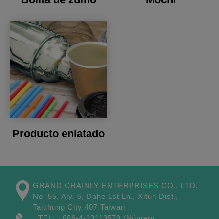
Producto enlatado
GRAND CHAINLY ENTERPRISES CO., LTD.
No. 55, Aly. 5, Dahe 1st Ln.,
Xitun Dist.,
Taichung City
407
Taiwan
TEL:
+886-4-23113579
(Número